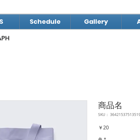
S
Schedule
Gallery
APH
商品名
SKU： 3642153751351
価
￥20
格
色
*