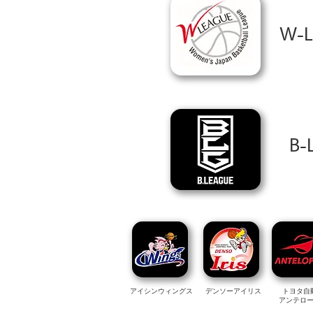
W-Le
B-
アイシンウィングス
デンソーアイリス
トヨタ自
アンテロ